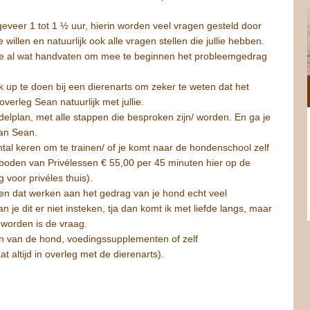
geveer 1 tot 1 ½ uur, hierin worden veel vragen gesteld door
lie willen en natuurlijk ook alle vragen stellen die jullie hebben.
ijg je al wat handvaten om mee te beginnen het probleemgedrag
 up te doen bij een dierenarts om zeker te weten dat het
 overleg Sean natuurlijk met jullie.
delplan, met alle stappen die besproken zijn/ worden. En ga je
van Sean.
al keren om te trainen/ of je komt naar de hondenschool zelf
erboden van Privélessen € 55,00 per 45 minuten hier op de
voor privéles thuis).
 en dat werken aan het gedrag van je hond echt veel
n je dit er niet insteken, tja dan komt ik met liefde langs, maar
worden is de vraag.
zijn van de hond, voedingssupplementen of zelf
at altijd in overleg met de dierenarts).