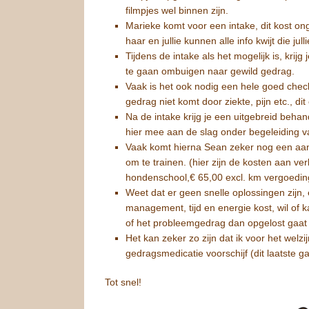
filmpjes wel binnen zijn.
Marieke komt voor een intake, dit kost on
haar en jullie kunnen alle info kwijt die jul
Tijdens de intake als het mogelijk is, kr
te gaan ombuigen naar gewild gedrag.
Vaak is het ook nodig een hele goed check
gedrag niet komt door ziekte, pijn etc., dit
Na de intake krijg je een uitgebreid behan
hier mee aan de slag onder begeleiding 
Vaak komt hierna Sean zeker nog een aant
om te trainen. (hier zijn de kosten aan v
hondenschool,€ 65,00 excl. km vergoeding 
Weet dat er geen snelle oplossingen zijn,
management, tijd en energie kost, wil of ka
of het probleemgedrag dan opgelost gaat 
Het kan zeker zo zijn dat ik voor het wel
gedragsmedicatie voorschijf (dit laatste ga
Tot snel!