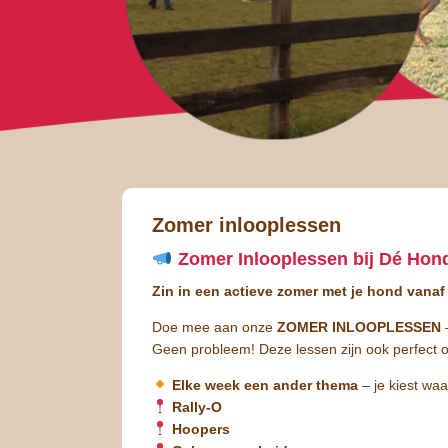
Zomer inlooplessen
Zomer Inlooplessen bij Dé Hon
Zin in een actieve zomer met je hond vana
Doe mee aan onze
ZOMER INLOOPLESSEN
–
Geen probleem! Deze lessen zijn ook perfect
Elke week een ander thema
– je kiest waar
Rally-O
Hoopers